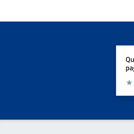
Qu
pa
Valut
Valu