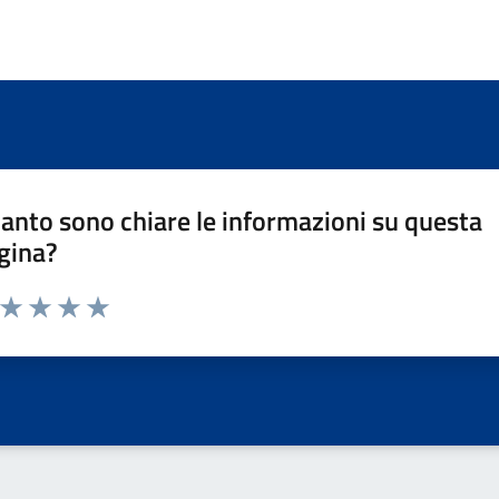
anto sono chiare le informazioni su questa
gina?
a da 1 a 5 stelle la pagina
ta 1 stelle su 5
Valuta 2 stelle su 5
Valuta 3 stelle su 5
Valuta 4 stelle su 5
Valuta 5 stelle su 5