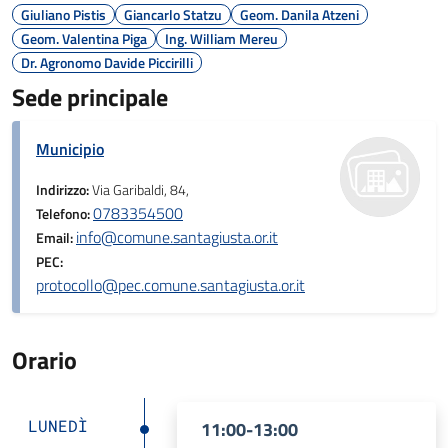
Giuliano Pistis
Giancarlo Statzu
Geom. Danila Atzeni
Geom. Valentina Piga
Ing. William Mereu
Dr. Agronomo Davide Piccirilli
Sede principale
Municipio
Indirizzo:
Via Garibaldi, 84,
0783354500
Telefono:
info@comune.santagiusta.or.it
Email:
PEC:
protocollo@pec.comune.santagiusta.or.it
Orario
LUNEDÌ
11:00-13:00