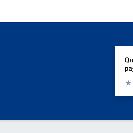
Qu
pa
Valut
Valu