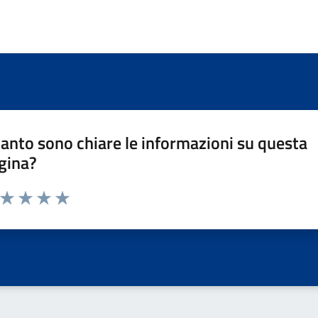
anto sono chiare le informazioni su questa
gina?
a da 1 a 5 stelle la pagina
ta 1 stelle su 5
Valuta 2 stelle su 5
Valuta 3 stelle su 5
Valuta 4 stelle su 5
Valuta 5 stelle su 5