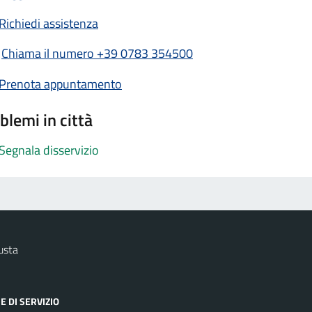
Richiedi assistenza
Chiama il numero +39 0783 354500
Prenota appuntamento
blemi in città
Segnala disservizio
usta
E DI SERVIZIO