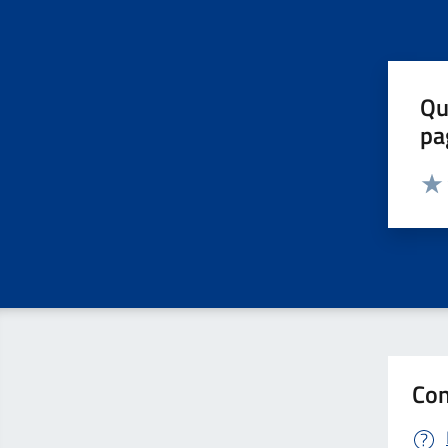
Qu
pa
Valut
Valu
Con