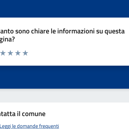
anto sono chiare le informazioni su questa
gina?
a da 1 a 5 stelle la pagina
ta 1 stelle su 5
Valuta 2 stelle su 5
Valuta 3 stelle su 5
Valuta 4 stelle su 5
Valuta 5 stelle su 5
tatta il comune
Leggi le domande frequenti