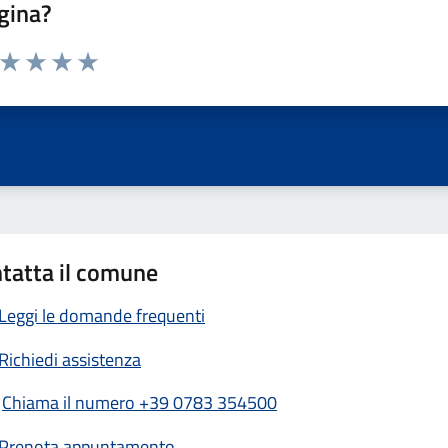
gina?
a da 1 a 5 stelle la pagina
ta 1 stelle su 5
Valuta 2 stelle su 5
Valuta 3 stelle su 5
Valuta 4 stelle su 5
Valuta 5 stelle su 5
tatta il comune
Leggi le domande frequenti
Richiedi assistenza
Chiama il numero +39 0783 354500
Prenota appuntamento