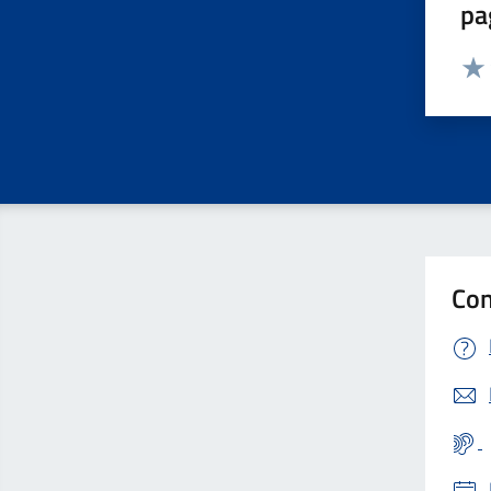
pa
Valut
Valu
Con