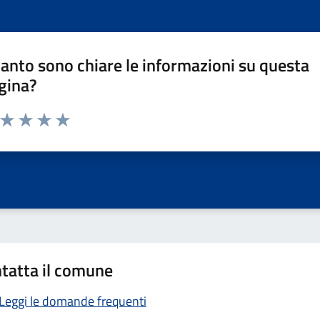
anto sono chiare le informazioni su questa
gina?
a da 1 a 5 stelle la pagina
ta 1 stelle su 5
Valuta 2 stelle su 5
Valuta 3 stelle su 5
Valuta 4 stelle su 5
Valuta 5 stelle su 5
tatta il comune
Leggi le domande frequenti