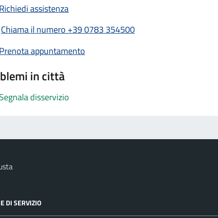
Richiedi assistenza
Chiama il numero +39 0783 354500
Prenota appuntamento
blemi in città
Segnala disservizio
usta
E DI SERVIZIO