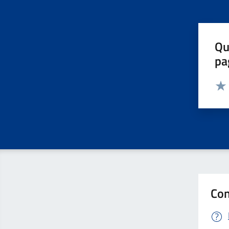
Qu
pa
Valut
Valu
Con