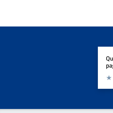
Qu
pa
Valut
Valu