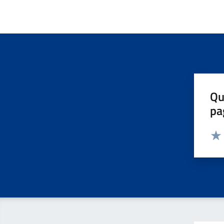
Qu
pa
Valut
Valu