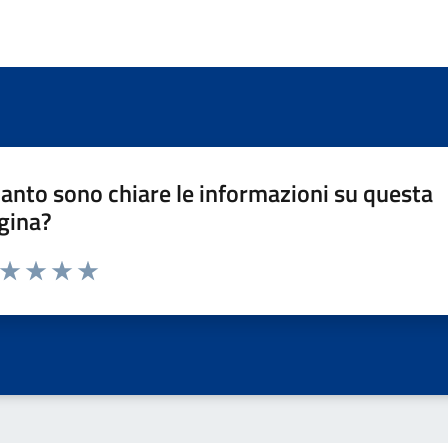
anto sono chiare le informazioni su questa
gina?
a da 1 a 5 stelle la pagina
ta 1 stelle su 5
Valuta 2 stelle su 5
Valuta 3 stelle su 5
Valuta 4 stelle su 5
Valuta 5 stelle su 5