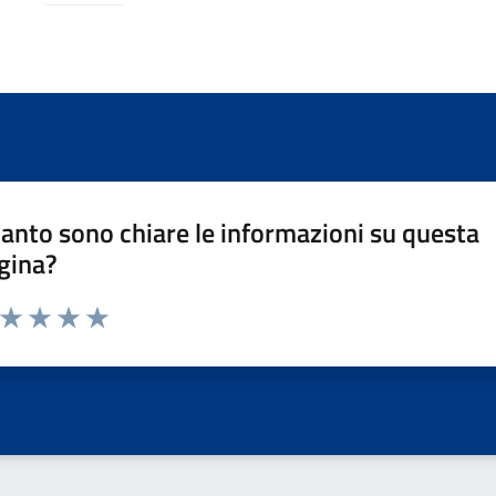
anto sono chiare le informazioni su questa
gina?
a da 1 a 5 stelle la pagina
ta 1 stelle su 5
Valuta 2 stelle su 5
Valuta 3 stelle su 5
Valuta 4 stelle su 5
Valuta 5 stelle su 5