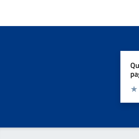
Qu
pa
Valut
Valu