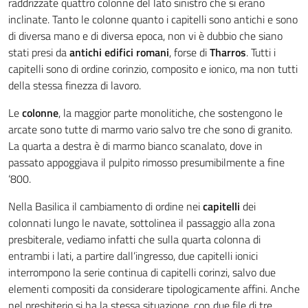
raddrizzate quattro colonne del lato sinistro che si erano
inclinate. Tanto le colonne quanto i capitelli sono antichi e sono
di diversa mano e di diversa epoca, non vi è dubbio che siano
stati presi da
antichi edifici romani
, forse di
Tharros
. Tutti i
capitelli sono di ordine corinzio, composito e ionico, ma non tutti
della stessa finezza di lavoro.
Le
colonne
, la maggior parte monolitiche, che sostengono le
arcate sono tutte di marmo vario salvo tre che sono di granito.
La quarta a destra è di marmo bianco scanalato, dove in
passato appoggiava il pulpito rimosso presumibilmente a fine
‘800.
Nella Basilica il cambiamento di ordine nei
capitelli
dei
colonnati lungo le navate, sottolinea il passaggio alla zona
presbiterale, vediamo infatti che sulla quarta colonna di
entrambi i lati, a partire dall’ingresso, due capitelli ionici
interrompono la serie continua di capitelli corinzi, salvo due
elementi compositi da considerare tipologicamente affini. Anche
nel presbiterio si ha la stessa situazione, con due file di tre