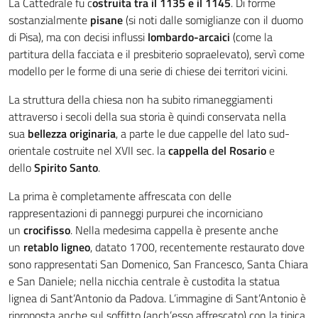
La Cattedrale fu c
ostruita tra il 1135 e il 1145
. Di forme
sostanzialmente
pisane
(si noti dalle somiglianze con il duomo
di Pisa), ma con decisi influssi
lombardo-arcaici
(come la
partitura della facciata e il presbiterio sopraelevato), servì come
modello per le forme di una serie di chiese dei territori vicini.
La struttura della chiesa non ha subito rimaneggiamenti
attraverso i secoli della sua storia è quindi conservata nella
sua
bellezza originaria
, a parte le due cappelle del lato sud-
orientale costruite nel XVII sec. la
cappella del Rosario
e
dello
Spirito Santo
.
La prima è completamente affrescata con delle
rappresentazioni di panneggi purpurei che incorniciano
un
crocifisso
. Nella medesima cappella è presente anche
un
retablo ligneo
, datato 1700, recentemente restaurato dove
sono rappresentati San Domenico, San Francesco, Santa Chiara
e San Daniele; nella nicchia centrale è custodita la statua
lignea di Sant’Antonio da Padova. L’immagine di Sant’Antonio è
riproposta anche sul soffitto (anch’esso affrescato) con la tipica