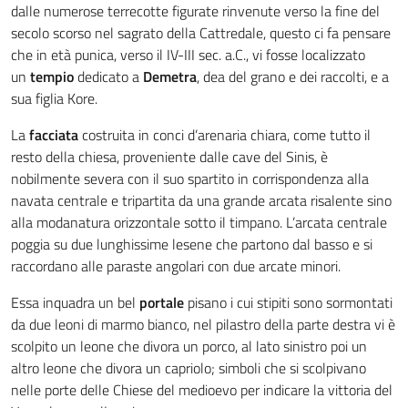
dalle numerose terrecotte figurate rinvenute verso la fine del
secolo scorso nel sagrato della Cattredale, questo ci fa pensare
che in età punica, verso il IV-III sec. a.C., vi fosse localizzato
un
tempio
dedicato a
Demetra
, dea del grano e dei raccolti, e a
sua figlia Kore.
La
facciata
costruita in conci d’arenaria chiara, come tutto il
resto della chiesa, proveniente dalle cave del Sinis, è
nobilmente severa con il suo spartito in corrispondenza alla
navata centrale e tripartita da una grande arcata risalente sino
alla modanatura orizzontale sotto il timpano. L’arcata centrale
poggia su due lunghissime lesene che partono dal basso e si
raccordano alle paraste angolari con due arcate minori.
Essa inquadra un bel
portale
pisano i cui stipiti sono sormontati
da due leoni di marmo bianco, nel pilastro della parte destra vi è
scolpito un leone che divora un porco, al lato sinistro poi un
altro leone che divora un capriolo; simboli che si scolpivano
nelle porte delle Chiese del medioevo per indicare la vittoria del