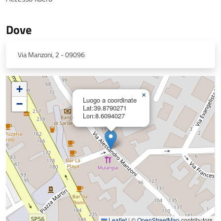
Dove
Via Manzoni, 2 - 09096
+
×
Luogo a coordinate
−
Lat:39.8790271
Lon:8.6094027
Leaflet
|
©
OpenStreetMap
contributors