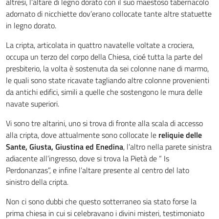
altresì, l’altare di legno dorato con il suo maestoso tabernacolo
adornato di nicchiette dov’erano collocate tante altre statuette
in legno dorato.
La cripta, articolata in quattro navatelle voltate a crociera,
occupa un terzo del corpo della Chiesa, cioé tutta la parte del
presbiterio, la volta è sostenuta da sei colonne nane di marmo,
le quali sono state ricavate tagliando altre colonne provenienti
da antichi edifici, simili a quelle che sostengono le mura delle
navate superiori.
Vi sono tre altarini, uno si trova di fronte alla scala di accesso
alla cripta, dove attualmente sono collocate le
reliquie delle
Sante, Giusta, Giustina ed Enedina
, l’altro nella parete sinistra
adiacente all’ingresso, dove si trova la Pietà de “ Is
Perdonanzas”, e infine l’altare presente al centro del lato
sinistro della cripta.
Non ci sono dubbi che questo sotterraneo sia stato forse la
prima chiesa in cui si celebravano i divini misteri, testimoniato