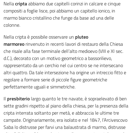
Nella
cripta
abbiamo due capitelli corinzi in calcare e cinque
compositi a foglie lisce, poi abbiamo un capitello ionico, in
marmo bianco cristallino che funge da base ad una delle
colonne.
Nella cripta è possibile osservare un
pluteo
marmoreo
rinvenuto in recenti lavori di restauro della Chiesa
che risale alla fase terminale dell’alto medioevo (VIII e XI sec.
d.C.), decorato con un motivo geometrico a bassorilievo,
rappresentato da un cerchio nel cui centro se ne intersecano
altri quattro. Da tale intersezione ha origine un intreccio fitto e
regolare a formare serie di piccole figure geometriche
perfettamente uguali e simmetriche.
Il
presbiterio
largo quanto le tre navate, è sopraelevato di ben
sette gradini rispetto al piano della chiesa, per la presenza della
cripta interrata soltanto per metà, e abbraccia le ultime tre
campate. Originariamente, era isolato e nel 1847, l’Arcivescovo
Saba lo distrusse per farvi una balaustrata di marmo, distrusse