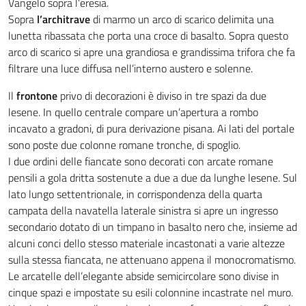
Vangelo sopra l’eresia.
Sopra
l’architrave
di marmo un arco di scarico delimita una
lunetta ribassata che porta una croce di basalto. Sopra questo
arco di scarico si apre una grandiosa e grandissima trifora che fa
filtrare una luce diffusa nell’interno austero e solenne.
Il
frontone
privo di decorazioni è diviso in tre spazi da due
lesene. In quello centrale compare un’apertura a rombo
incavato a gradoni, di pura derivazione pisana. Ai lati del portale
sono poste due colonne romane tronche, di spoglio.
I due ordini delle fiancate sono decorati con arcate romane
pensili a gola dritta sostenute a due a due da lunghe lesene. Sul
lato lungo settentrionale, in corrispondenza della quarta
campata della navatella laterale sinistra si apre un ingresso
secondario dotato di un timpano in basalto nero che, insieme ad
alcuni conci dello stesso materiale incastonati a varie altezze
sulla stessa fiancata, ne attenuano appena il monocromatismo.
Le arcatelle dell’elegante abside semicircolare sono divise in
cinque spazi e impostate su esili colonnine incastrate nel muro.