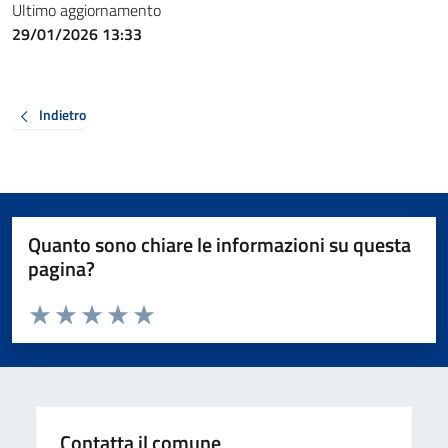
Ultimo aggiornamento
29/01/2026 13:33
Indietro
Quanto sono chiare le informazioni su questa
pagina?
Valuta da 1 a 5 stelle la pagina
Valuta 1 stelle su 5
Valuta 2 stelle su 5
Valuta 3 stelle su 5
Valuta 4 stelle su 5
Valuta 5 stelle su 5
Contatta il comune